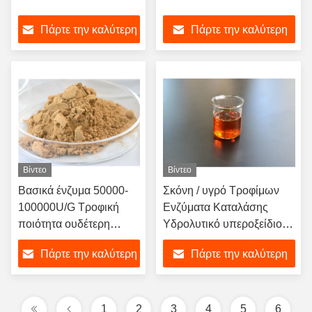
Πάρτε την καλύτερη
Πάρτε την καλύτερη
τιμή
τιμή
Βίντεο
Βίντεο
Βασικά ένζυμα 50000-
Σκόνη / υγρό Τροφίμων
100000U/G Τροφική
Ενζύματα Καταλάσης
ποιότητα ουδέτερη
Υδρολυτικό υπεροξείδιο
πρωτεάση OEM ODM
του υδρογόνου
Πάρτε την καλύτερη
Πάρτε την καλύτερη
τιμή
τιμή
1
2
3
4
5
6