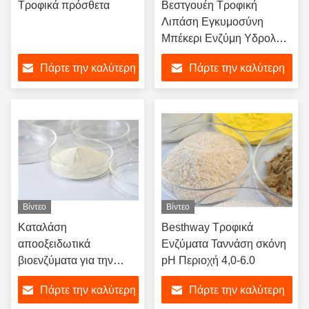
Τροφικά πρόσθετα
Βεστγουέη Τροφική
Λιπάση Εγκυμοσύνη
Μπέκερι Ενζύμη Υδρολύει
λίπος Και Βελτιώνει την
Πάρτε την καλύτερη
Πάρτε την καλύτερη
Ποιότητα Τροφίμων
τιμή
τιμή
Βίντεο
Βίντεο
Καταλάση
Besthway Τροφικά
αποοξειδωτικά
Ενζύματα Ταννάση σκόνη
βιοενζύματα για την
pH Περιοχή 4,0-6.0
επεξεργασία λυμάτων
Πάρτε την καλύτερη
Πάρτε την καλύτερη
Περιοχή PH 5,5-11.5