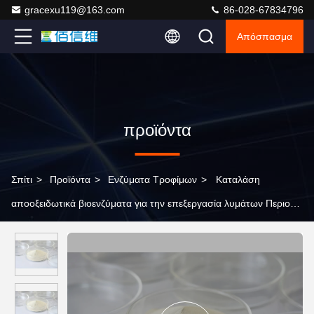
gracexu119@163.com
86-028-67834796
Απόσπασμα
προϊόντα
Σπίτι
>
Προϊόντα
>
Ενζύματα Τροφίμων
>
Καταλάση
αποοξειδωτικά βιοενζύματα για την επεξεργασία λυμάτων Περιοχή
PH 5,5-11.5