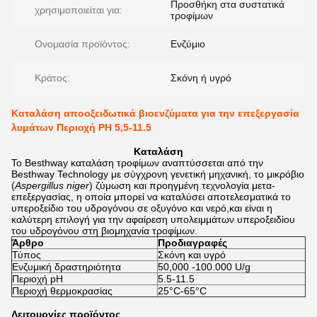
Προσθήκη στα συστατικά
χρησιμοποιείται για:
τροφίμων
Ονομασία προϊόντος:
Ενζύμιο
Κράτος:
Σκόνη ή υγρό
Καταλάση αποοξειδωτικά βιοενζύματα για την επεξεργασία
λυμάτων Περιοχή PH 5,5-11.5
Καταλάση
Το Besthway καταλάση τροφίμων αναπτύσσεται από την
Besthway Technology με σύγχρονη γενετική μηχανική, το μικρόβιο
(
Aspergillus niger
) ζύμωση και προηγμένη τεχνολογία μετα-
επεξεργασίας, η οποία μπορεί να καταλύσει αποτελεσματικά το
υπεροξείδιο του υδρογόνου σε οξυγόνο και νερό,και είναι η
καλύτερη επιλογή για την αφαίρεση υπολειμμάτων υπεροξειδίου
του υδρογόνου στη βιομηχανία τροφίμων.
Άρθρο
Προδιαγραφές
Τύπος
Σκόνη και υγρό
Ενζυμική δραστηριότητα
50,000 -100.000 U/g
Περιοχή pH
5.5-11.5
Περιοχή θερμοκρασίας
25°C-65°C
Λειτουργίες προϊόντος