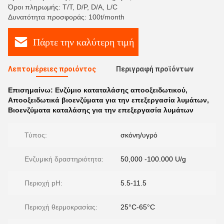
Όροι πληρωμής: T/T, D/P, D/A, L/C
Δυνατότητα προσφοράς: 100t/month
Πάρτε την καλύτερη τιμή
Λεπτομέρειες προιόντος
Περιγραφή προϊόντων
Επισημαίνω:
Ενζύμιο καταταλάσης αποοξειδωτικού
,
Αποοξειδωτικά βιοενζύματα για την επεξεργασία λυμάτων
,
Βιοενζύματα καταλάσης για την επεξεργασία λυμάτων
Τύπος:
σκόνη/υγρό
Ενζυμική δραστηριότητα:
50,000 -100.000 U/g
Περιοχή pH:
5.5-11.5
Περιοχή θερμοκρασίας:
25°C-65°C