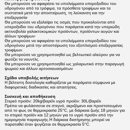
Θα μπορούσε να αφαιρέσει τα υπολείμματα υπεροξειδίου του
υδρογόνου από τα τρόφιμα, τα πρόσθετα τροφίμων και τα
συστατικά μετά την αποστείρωση, τη λεύκανση και την
επεξεργασία·
Θα μπορούσε να εξαλείψει τις οσμές που προκαλούνται από
υπεροξείδιο του υδρογόνου που παράγεται κατά την υπεριώδη
ακτινοβολία γαλακτοκομικών προϊόντων, προϊόντων αυγών και
άλλων τροφίμων·
Θα μπορούσε να αφαιρέσει τα υπολείμματα υπεροξειδίου του
υδρογόνου μετά την αποστείρωση του εξοπλισμού επεξεργασίας
τροφίμων.
Θα μπορούσε να χρησιμοποιηθεί ως βελτιωτικό αλεύρου για να
φωτίζει τα νουντλς.
Θα μπορούσε να χρησιμοποιηθεί ως χαλαρωτικό στην παραγωγή
ψωμιού και άλλων αρτοσκευασμάτων
Σχέδιο υποβολής αιτήσεων
Η βέλτιστη δοσολογία καθορίζεται με πειράματα σύμφωνα με
διαφορετικές διαδικασίες και απαιτήσεις.
Συσκευή και αποθήκευση
Στερεό προϊόν: 20kg/βαρέλι υγρό προϊόν: 30L/βαρέλι
Πρέπει να φυλάσσεται σε στεγνό, αεριζόμενο και προστατευμένο
από το φως σε θερμοκρασία 25°C, με διάρκεια ζωής 18 μηνών για
το στερεό προϊόν και 12 μηνών για το υγρό προϊόν από την
ημερομηνία παραγωγής.Η διάρκεια διατήρησης μπορεί να
παραταθεί όταν ψυγίζεται σε θερμοκρασία 5°C.