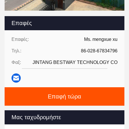
Επαφές
Επαφές:
Ms. mengxue xu
Τηλ.:
86-028-67834796
Φαξ:
JINTANG BESTWAY TECHNOLOGY CO
Επαφή τώρα
Μας ταχυδρομήστε