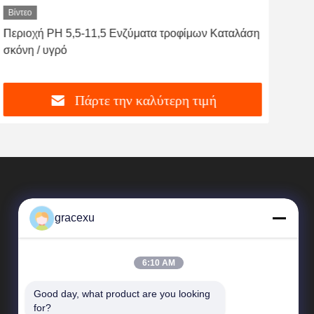
Βίντεο
Βίντ
Περιοχή PH 5,5-11,5 Ενζύματα τροφίμων Καταλάση
Βέσ
σκόνη / υγρό
υγρ
Πάρτε την καλύτερη τιμή
gracexu
6:10 AM
Good day, what product are you looking 
Γρήγορες Συνδέσεις
for?