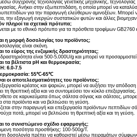
μέσω σύγχρονης τεχνολογίας γενετικής μηχανικής, τεχνολογίας
ργασίας. Ανήκει στην εξωπεπτιδάση, η οποία μπορεί να καταλ
λυπεπτιδίων για την παραγωγή ελεύθερων αμινοξέων. Μπορεί ν
α, την εξαγωγή ενεργών συστατικών φυτών και άλλες βιομηχανί
ϊόν πληροί τα σχετικά πρότυπα;
ται με το εθνικό πρότυπο για τα πρόσθετα τροφίμων GB2760 κ
ναι η μορφή δοσολογίας του προϊόντος;
σολογίας είναι σκόνη.
ναι το εύρος της ενζυμικής δραστηριότητας;
 δραστηριότητα είναι 500-5.000U/g και μπορεί να προσαρμοστεί
ναι τα βέλτιστα pH και θερμοκρασία;
H: 6.0-7.5
θερμοκρασία: 55℃-65℃
ίναι οι αποτελεσματικότητες του προϊόντος;
εξεργασία κρέατος και ψαριών, μπορεί να αυξήσει την απόδοση 
ει τη θρεπτική αξία και να συντομεύσει τον κύκλο επεξεργασίας.
θετο σε καρυκεύματα όπως σάλτσα σόγιας και σάλτσες, μπορεί 
α στα προϊόντα και να βελτιώσει τη γεύση.
εται στην παραγωγή και επεξεργασία προϊόντων πεπτιδίων σόγ
ούχα ποτά, μπορεί να βελτιώσει τη θρεπτική αξία και τη γεύση.
ίναι το συνιστώμενο σχέδιο εφαρμογής;
μενη ποσότητα προσθήκης: 100-500g/T.
στη δοσολογία πρέπει να καθοριστεί μέσω πειραμάτων σύμφωνα 