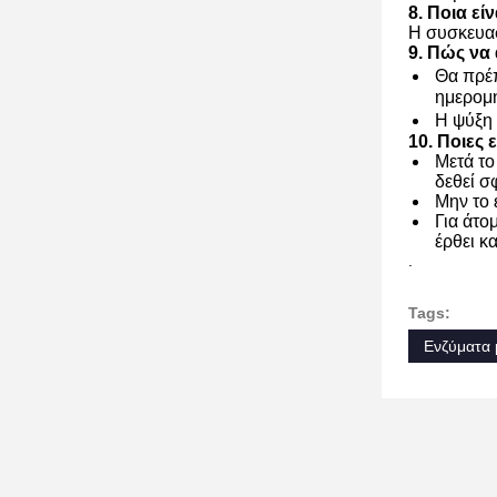
8. Ποια ε
Η συσκευασ
9. Πώς να 
Θα πρέπ
ημερομ
Η ψύξη 
10. Ποιες 
Μετά το
δεθεί σ
Μην το 
Για άτο
έρθει κ
.
Tags:
Ενζύματα 