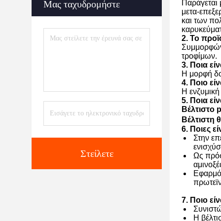
Μας ταχυδρομήστε
Παράγεται 
μετα-επεξε
και των πο
καρυκεύματ
2. Το προ
Συμμορφώνε
τροφίμων.
3. Ποια εί
Η μορφή δο
4. Ποιο εί
Η ενζυμική
5. Ποια εί
Βέλτιστο p
Βέλτιστη 
6. Ποιες ε
Στην επ
ενισχύσ
Στείλετε
Ως πρόσ
αμινοξέ
Εφαρμόζ
πρωτεϊν
7. Ποιο ε
Συνιστώ
Η βέλτι