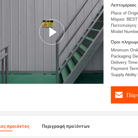
Λεπτομέρειες
Place of Orig
Μάρκα: BES
Πιστοποίηση
Model Numbe
Όροι πληρωμή
Minimum Orde
Packaging Det
Delivery Time
Payment Terms
Supply Abilit
Πάρτ
ες προιόντος
Περιγραφή προϊόντων