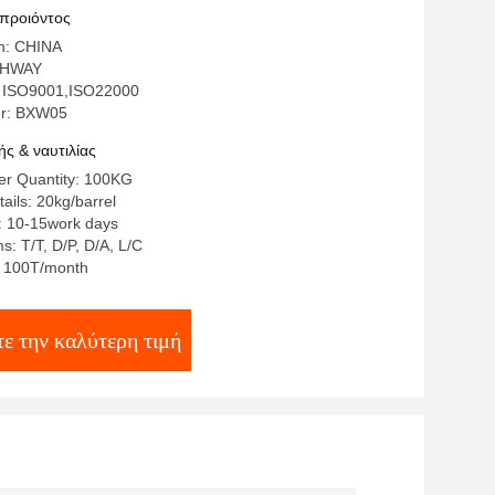
 προιόντος
in: CHINA
THWAY
: ISO9001,ISO22000
r: BXW05
ς & ναυτιλίας
r Quantity: 100KG
ails: 20kg/barrel
: 10-15work days
: T/T, D/P, D/A, L/C
y: 100T/month
ε την καλύτερη τιμή