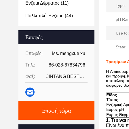
Ενζύμι Δέρματος
(11)
Type:
Πολλαπλά Ένζυμα
(44)
pH Ran
Use to:
Επαφές
State:
Επαφές:
Ms. mengxue xu
Τροφίμων Α
Τηλ.:
86-028-67834796
Η Aminopept
και προηγμέν
Φαξ:
JINTANG BESTWAY TECHNOLOGY CO
αποτελεσματ
διάφορες βι
Είδος
Τύπος
Ενζυμική Δρ
Εύρος pH
Επαφή τώρα
Εύρος Θερμ
1. Τι είνα
Είναι ένα 