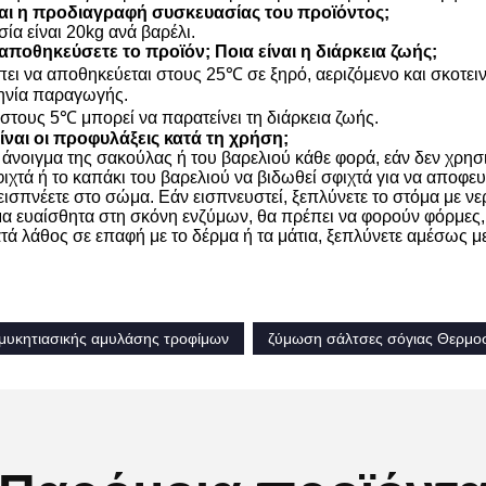
ίναι η προδιαγραφή συσκευασίας του προϊόντος;
ία είναι 20kg ανά βαρέλι.
αποθηκεύσετε το προϊόν; Ποια είναι η διάρκεια ζωής;
ει να αποθηκεύεται στους 25℃ σε ξηρό, αεριζόμενο και σκοτειν
ηνία παραγωγής.
στους 5℃ μπορεί να παρατείνει τη διάρκεια ζωής.
είναι οι προφυλάξεις κατά τη χρήση;
 άνοιγμα της σακούλας ή του βαρελιού κάθε φορά, εάν δεν χρησ
φιχτά ή το καπάκι του βαρελιού να βιδωθεί σφιχτά για να αποφε
εισπνέετε στο σώμα. Εάν εισπνευστεί, ξεπλύνετε το στόμα με ν
μα ευαίσθητα στη σκόνη ενζύμων, θα πρέπει να φορούν φόρμες, 
ατά λάθος σε επαφή με το δέρμα ή τα μάτια, ξεπλύνετε αμέσως μ
μυκητιασικής αμυλάσης τροφίμων
ζύμωση σάλτσες σόγιας Θερμοσ