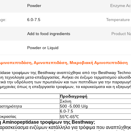
Powder
Enzyme Acti
ge:
6.0-7.5
Temperature
Add to food ingredients
Product N
Powder or Liquid
μινοπεπτιδάση, Αμινοπεπτιδάση, Μικροβιακή Αμινοπεπτιδάση
idase τροφίμων της Besthway αναπτύχθηκε από την Besthway Technol
η τεχνολογία μετα-επεξεργασίας. Ανήκει σε ένζυμο τερματισμού αλυσίδ
ικά την υδρόλυση των πρωτεϊνών και των πεπτιδίων για την παραγωγή 
ομηχανίες όπως η επεξεργασία τροφίμων, τα καρυκεύματα και η εξαγωγ
Προδιαγραφή
Σκόνη
αστηριότητα
500 -5.000 U/g
6.0-7.5
οκρασίας
55℃-65℃
ι η Aminopeptidase τροφίμων της Besthway;
παρασκεύασμα ενζύμων κατάλληλο για τρόφιμα που αναπτύχθηκε 