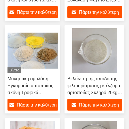
για βαθύ καθαρισμό
σκόνη / υγρό
Πάρτε την καλύτερη
Πάρτε την καλύτερη
τιμή
τιμή
Βίντεο
Μυκητιακή αμυλάση
Βελτίωση της απόδοσης
Εγκυμοσία αρτοποιίας
φιλτραρίσματος με ένζυμα
σκόνη Τροφικά
αρτοποιίας Σκληρό 20kg/
πρόσθετα
βαρέλι υγρό 30L/βαρέλι
Πάρτε την καλύτερη
Πάρτε την καλύτερη
τιμή
τιμή