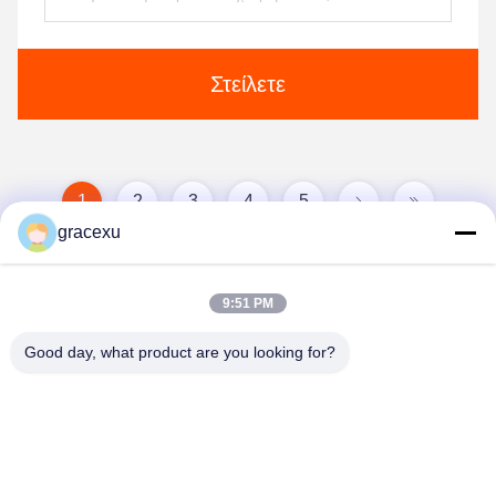
Στείλετε
1
2
3
4
5
gracexu
9:51 PM
Good day, what product are you looking for?
Jintang Bestway Technology Co., Ltd.
gracexu119@163.com