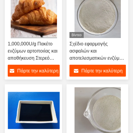
Βίντεο
1,000,000U/g Πακέτο
Σχέδιο εφαρμογής
ενζύμων αρτοποιίας και
ασφαλών και
αποθήκευση Στερεό
αποτελεσματικών ενζύμων
προϊόν 20kg/βαρέλι
αρτοποιίας 3 000 G/T
Πάρτε την καλύτερη
Πάρτε την καλύτερη
λευκή σκόνη / υγρό
τιμή
τιμή