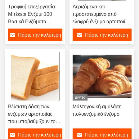
Τροφική επεξεργασία
Αεριζόμενο και
Μπέκερι Ενζύμι 100
προστατευμένο από
Βασικά Ενζύματα
ελαφρύ ένζυμο αρτοποιίας
Προάγουν την
με διάρκεια ζωής 18
Πάρτε την καλύτερη
Πάρτε την καλύτερη
Αντίσταση των Buns στο
μηνών
Ξύπνημα και το Επανα-
τιμή
τιμή
Ατμό
Βίντεο
Βέλτιστη δόση των
Μάλτογονική αμυλάση
ενζύμων αρτοποιίας
πολυενζυμικό ένζυμο
που υποβαθμίζουν το
ξυλάνιο για την
Πάρτε την καλύτερη
Πάρτε την καλύτερη
παραγωγή