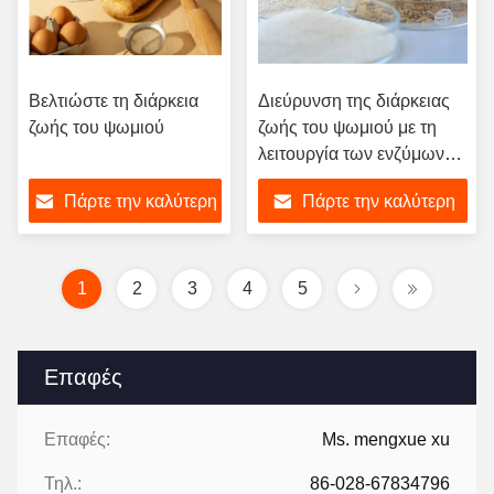
Βελτιώστε τη διάρκεια
Διεύρυνση της διάρκειας
ζωής του ψωμιού
ζωής του ψωμιού με τη
λειτουργία των ενζύμων
αρτοποιίας 2
Πάρτε την καλύτερη
Πάρτε την καλύτερη
Βελτιστοποίηση της
γλουτένης σε σκόνη
τιμή
τιμή
1
2
3
4
5
Επαφές
Επαφές:
Ms. mengxue xu
Τηλ.:
86-028-67834796