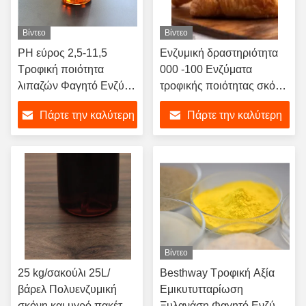
Βίντεο
Βίντεο
PH εύρος 2,5-11,5
Ενζυμική δραστηριότητα
Τροφική ποιότητα
000 -100 Ενζύματα
λιπαζών Φαγητό Ενζύμη
τροφικής ποιότητας σκόνη
σκόνη και υγρό
και υγρό για το CAS NO
Πάρτε την καλύτερη
Πάρτε την καλύτερη
9001-05-2
τιμή
τιμή
Βίντεο
25 kg/σακούλι 25L/
Besthway Τροφική Αξία
βάρελ Πολυενζυμική
Εμικυτυτταρίωση
σκόνη και υγρό πακέτο
Ξυλανάση Φαγητό Ενζύμη