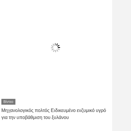
Βίντεο
Βίντ
Μηχανολογικός πολτός Ειδικευμένο ενζυμικό υγρό
Οικ
για την υποβάθμιση του ξυλάνου
Κυττ