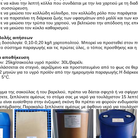
να κάνει την λεπτή κόλλα που συνδέεται με την ίνα χαρτιού με τη δια
α συσσώρευση.
 να μειώσει τον κολλώδη κύλινδρο, τον κολλώδη ρόλο που παράγεται α
 να παρατείνει τη διάρκεια ζωής των υφασμάτων από μαλλί και των κο
 να μειώσει την τρύπα του χαρτιού, να βελτιώσει την απόδοση της επι
 να μειώσει τον κύκλο καθαρισμού.
βολής αιτήσεων
 δοσολογία: 0,10-0,20 kg/t χαρτοπολτού. Μπορεί να προστεθεί στον πύ
το σύστημα παραγωγής και τις πρώτες ύλες, ο τόπος προσθήκης και
ι αποθήκευση
όν: 25kg/σακούλα υγρό προϊόν: 30L/βαρέλι.
υλάσσεται σε στεγνό, αεριζόμενο και προστατευμένο από το φως σε θερ
12 μηνών για το υγρό προϊόν από την ημερομηνία παραγωγής.Η διάρκεια
 5°C.
γμα της σακούλας ή του βαρελιού, πρέπει να δέεται σφιχτά ή να σφίγγε
σετε, ξεπλύνετε αμέσως το στόμα σας με νερό για τουλάχιστον 15 λεπτ
 είναι ευαίσθητα στην ένζυμική σκόνη θα πρέπει να φορούν ενδυμασία 
ς επέμβασης.Παρακαλώ ξεπλύνετε αμέσως με άφθονο νερό για τουλάχισ