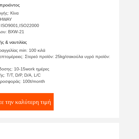
ι από το κολλώδες ρόλο
 προιόντος
γής: Κίνα
THWAY
: ISO9001,ISO22000
λου: BXW-21
ς & ναυτιλίας
αγγελίας min: 100 κιλά
επτομέρειες: Στερεό προϊόν: 25kg/σακούλα υγρό προϊόν:
οσης: 10-15work ημέρες
: T/T, D/P, D/A, L/C
ροσφοράς: 100t/month
ε την καλύτερη τιμή