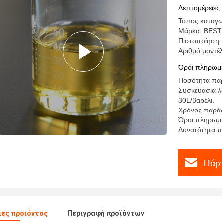
παράγετα
Λεπτομέρειες
Τόπος καταγω
Μάρκα: BES
Πιστοποίηση
Αριθμό μοντέ
Όροι πληρωμή
Ποσότητα παρ
Συσκευασία λ
30L/βαρέλι.
Χρόνος παράδ
Όροι πληρωμής
Δυνατότητα π
Πάρτ
ες προιόντος
Περιγραφή προϊόντων