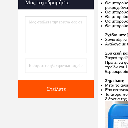
Μας ταχυδρομήστε
Θα μπορούσε 
μακροχρόνι
Θα μπορούσε
Θα μπορούσε
Θα μπορούσε
Θα μπορούσε
Σχέδιο υπο
Συνιστώμενη
Ανάλογα με 
Συσκευή κα
Στερεό προϊ
Πρέπει να φ
προϊόν και 
θερμοκρασία
Σημείωση
Μετά το άνοι
Στείλετε
Εάν εισπνεύ
Τα άτομα που
διάρκεια τη