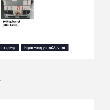
κυτταρίνης
Κερατινάση για καλλυντικά
α