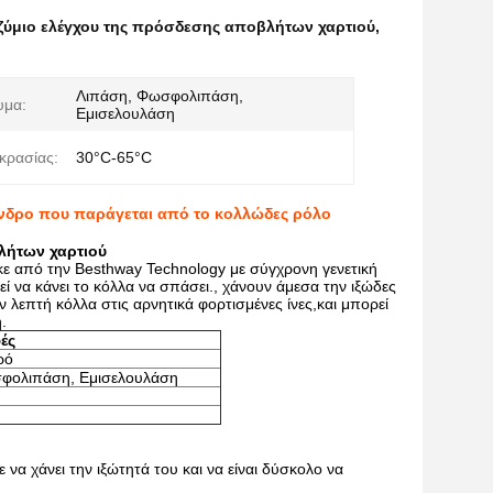
ζύμιο ελέγχου της πρόσδεσης αποβλήτων χαρτιού
,
Λιπάση, Φωσφολιπάση,
υμα:
Εμισελουλάση
κρασίας:
30°C-65°C
ινδρο που παράγεται από το κολλώδες ρόλο
λήτων χαρτιού
 από την Besthway Technology με σύγχρονη γενετική
 να κάνει το κόλλα να σπάσει., χάνουν άμεσα την ιξώδες
λεπτή κόλλα στις αρνητικά φορτισμένες ίνες,και μπορεί
.
ές
ρό
φολιπάση, Εμισελουλάση
α χάνει την ιξώτητά του και να είναι δύσκολο να