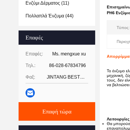
Ενζύμι Δέρματος
(11)
Επισημαίν
PH6 Ενζύμι
Πολλαπλά Ένζυμα
(44)
Τύπος:
Επαφές
Περιοχ
Επαφές:
Ms. mengxue xu
Απορρίμματ
Τηλ.:
86-028-67834796
Το ένζυμο ε
μηχανική, ζ
Φαξ:
JINTANG BESTWAY TECHNOLOGY CO
τους, δεν ε
να βελτιώσε
Επαφή τώρα
Λειτουργίε
Θα μπορούσε 
επαναπολυμε