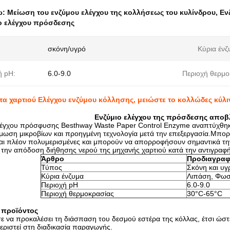
ω:
Μείωση του ενζύμου ελέγχου της κολλήσεως του κυλίνδρου
,
Εν
ο ελέγχου πρόσδεσης
σκόνη/υγρό
Κύρια ένζ
ή pH:
6.0-9.0
Περιοχή θερμο
α χαρτιού Ελέγχου ενζύμου κόλλησης, μειώστε το κολλώδες κύλ
Ενζύμιο ελέγχου της πρόσδεσης αποβ
λέγχου πρόσφυσης Besthway Waste Paper Control Enzyme αναπτύχθηκε
ύμωση μικροβίων και προηγμένη τεχνολογία μετά την επεξεργασία.Μπορεί
ίναι πλέον πολυμερισμένες και μπορούν να απορροφήσουν σημαντικά την 
ι την απόδοση διήθησης νερού της μηχανής χαρτιού κατά την αντιγραφή
Άρθρο
Προδιαγραφ
Τύπος
Σκόνη και υγ
Κύρια ένζυμα
Λιπάση, Φωσ
Περιοχή pH
6.0-9.0
Περιοχή θερμοκρασίας
30°C-65°C
ς προϊόντος
να προκαλέσει τη διάσπαση του δεσμού εστέρα της κόλλας, έτσι ώστε ν
ριστεί στη διαδικασία παραγωγής.