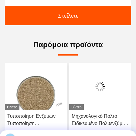
Στείλετε
Παρόμοια προϊόντα
Βίντεο
Βίντεο
Τυποποίηση Ενζύμων
Μηχανολογικό Πολτό
Τυποποίηση
Ειδικευμένο Πολυενζύμιο
Εξειδικευμένων Ενζύμων
Κάνει τον Πολτό