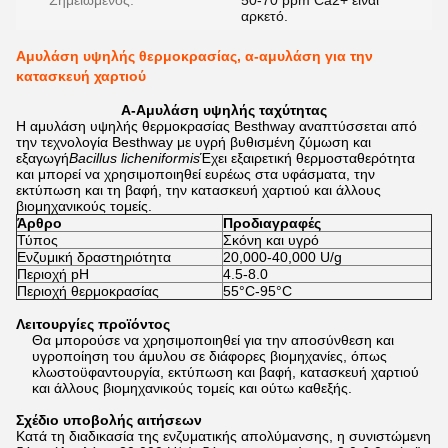
Σημειωμένος:
50-70 ppm Ca2+ είναι
αρκετό.
Αμυλάση υψηλής θερμοκρασίας, α-αμυλάση για την
κατασκευή χαρτιού
Α-Αμυλάση υψηλής ταχύτητας
Η αμυλάση υψηλής θερμοκρασίας Besthway αναπτύσσεται από
την τεχνολογία Besthway με υγρή βυθισμένη ζύμωση και
εξαγωγή
Bacillus licheniformis
Έχει εξαιρετική θερμοσταθερότητα
και μπορεί να χρησιμοποιηθεί ευρέως στα υφάσματα, την
εκτύπωση και τη βαφή, την κατασκευή χαρτιού και άλλους
βιομηχανικούς τομείς.
Άρθρο
Προδιαγραφές
Τύπος
Σκόνη και υγρό
Ενζυμική δραστηριότητα
20,000-40,000 U/g
Περιοχή pH
4.5-8.0
Περιοχή θερμοκρασίας
55°C-95°C
Λειτουργίες προϊόντος
Θα μπορούσε να χρησιμοποιηθεί για την αποσύνθεση και
υγροποίηση του άμυλου σε διάφορες βιομηχανίες, όπως
κλωστοϋφαντουργία, εκτύπωση και βαφή, κατασκευή χαρτιού
και άλλους βιομηχανικούς τομείς και ούτω καθεξής.
Σχέδιο υποβολής αιτήσεων
Κατά τη διαδικασία της ενζυματικής απολύμανσης, η συνιστώμενη