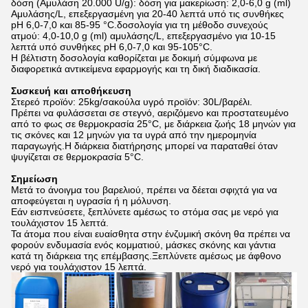
δόση (Αμυλάση 20.000 U/g): δόση για μακερίωση: 2,0-6,0 g (ml)
Αμυλάσης/L, επεξεργασμένη για 20-40 λεπτά υπό τις συνθήκες
pH 6,0-7,0 και 85-95 °C.δοσολογία για τη μέθοδο συνεχούς
ατμού: 4,0-10,0 g (ml) αμυλάσης/L, επεξεργασμένο για 10-15
λεπτά υπό συνθήκες pH 6,0-7,0 και 95-105°C.
Η βέλτιστη δοσολογία καθορίζεται με δοκιμή σύμφωνα με
διαφορετικά αντικείμενα εφαρμογής και τη δική διαδικασία.
Συσκευή και αποθήκευση
Στερεό προϊόν: 25kg/σακούλα υγρό προϊόν: 30L/βαρέλι.
Πρέπει να φυλάσσεται σε στεγνό, αεριζόμενο και προστατευμένο
από το φως σε θερμοκρασία 25°C, με διάρκεια ζωής 18 μηνών για
τις σκόνες και 12 μηνών για τα υγρά από την ημερομηνία
παραγωγής.Η διάρκεια διατήρησης μπορεί να παραταθεί όταν
ψυγίζεται σε θερμοκρασία 5°C.
Σημείωση
Μετά το άνοιγμα του βαρελιού, πρέπει να δέεται σφιχτά για να
αποφεύγεται η υγρασία ή η μόλυνση.
Εάν εισπνεύσετε, ξεπλύνετε αμέσως το στόμα σας με νερό για
τουλάχιστον 15 λεπτά.
Τα άτομα που είναι ευαίσθητα στην ένζυμική σκόνη θα πρέπει να
φορούν ενδυμασία ενός κομματιού, μάσκες σκόνης και γάντια
κατά τη διάρκεια της επέμβασης.Ξεπλύνετε αμέσως με άφθονο
νερό για τουλάχιστον 15 λεπτά.