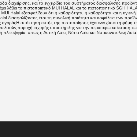
άδα διαχείρισης, και το εγχειρίδιο του συστήματος διασφάλισης προϊόντω
.έχει λάβει το πιστοποιητικό MUI HALAL και το πιστοποιητικό SGH HAL
 MUI Halal εξασφαλίζουν ότι η καθαριότητα, η καθαρότητα και η υγιει
lal.διασφαλίζοντας έτσι τη συνολική ποιότητα και ασφάλεια των προϊ
 αγοράςΗ απόκτηση αυτής της πιστοποίησης έχει ενισχύσει τη φήμη τ
πελατών,παροχή ισχυρής υποστήριξης για την περαιτέρω επέκταση των 
 πλειοψηφία, όπως η Δυτική Ασία, Νότια Ασία και Νοτιοανατολική Ασία