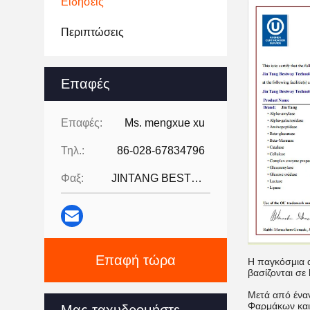
Ειδήσεις
Περιπτώσεις
Επαφές
Επαφές:
Ms. mengxue xu
Τηλ.:
86-028-67834796
Φαξ:
JINTANG BESTWAY TECHNOLOGY CO
Επαφή τώρα
Η παγκόσμια 
βασίζονται σε
Μετά από ένα
Φαρμάκων και 