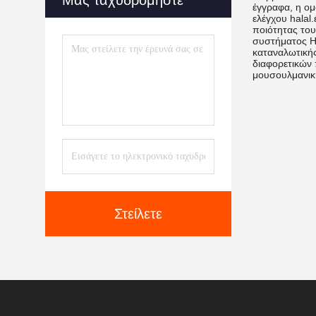
Μας ταχυδρομήστε
έγγραφα, η ομ
ελέγχου halal
ποιότητας του
συστήματος Ha
καταναλωτικής
διαφορετικών 
μουσουλμανική
Στείλετε