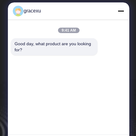
gracexu
9:41 AM
Good day, what product are you looking 
Γρήγορες Συνδέσεις
for?
Σχεδιάγραμμα επιχείρησης
Γύρος εργοστασίων
Ποιοτικός έλεγχος
Ειδήσεις
Sitemap
Πολιτική μυστικότητας