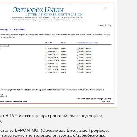
άρια ΗΠΑ.9 δισεκατομμύρια μουσουλμάνοι παγκοσμίως
ς.
αι από το LPPOM-MUI (Οργανισμός Εποπτείας Τροφίμων,
παραγωγής της εταιρείας, οι πρώτες ύλεςδιαδικαστικά